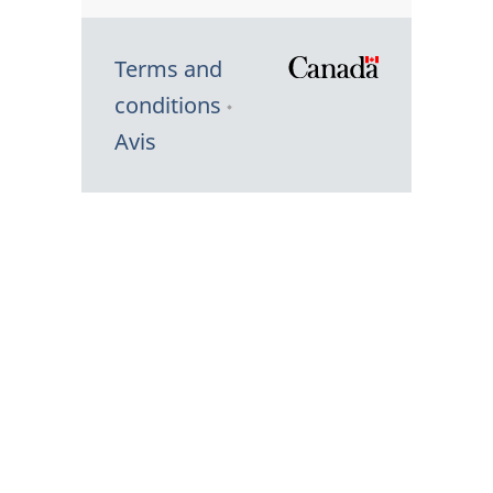
Terms and
/
conditions
Symbole
Avis
du
gouvernem
du
Canada