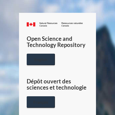
Canada.ca
/
Gouverneme
Open Science and
du
Technology Repository
Canada
English
Dépôt ouvert des
sciences et technologie
Français