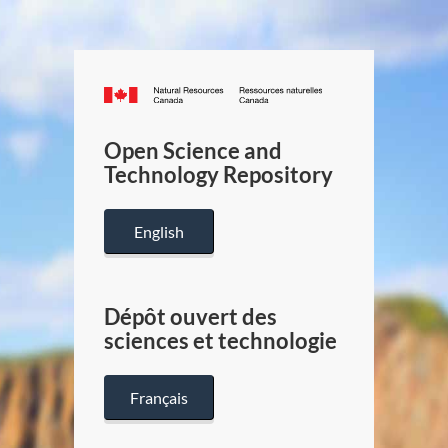
Canada.ca
/
Gouverneme
Open Science and
du
Technology Repository
Canada
English
Dépôt ouvert des
sciences et technologie
Français