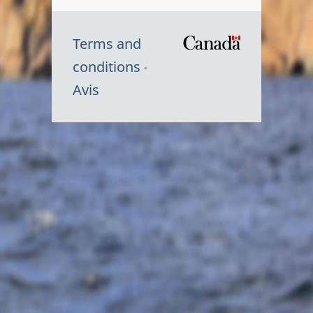
Terms and
/
conditions
Symbole
Avis
du
gouvernem
du
Canada