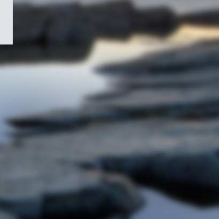
/
Symbole
du
gouvernement
du
Canada