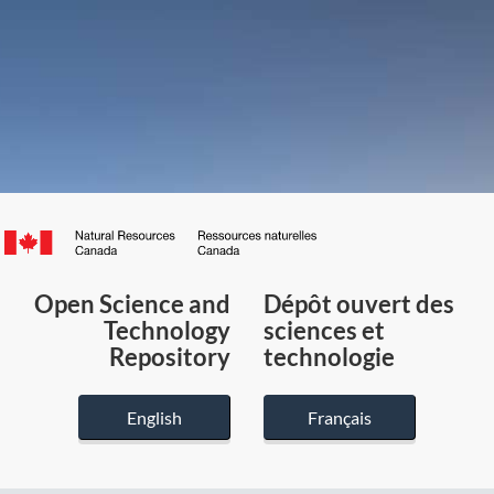
Canada.ca
/
Gouvernement
Open Science and
Dépôt ouvert des
du
Technology
sciences et
Canada
Repository
technologie
English
Français