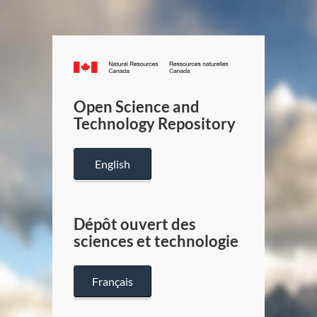
Canada.ca
/
Gouverneme
Open Science and
du
Technology Repository
Canada
English
Dépôt ouvert des
sciences et technologie
Français