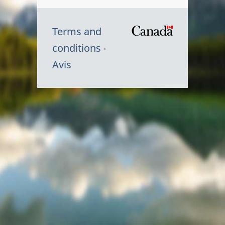
Terms and
/
conditions
Symbole
Avis
du
gouvernem
du
Canada