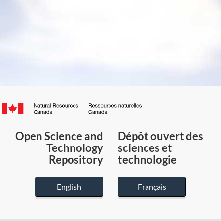
Canada.ca
/
Gouvernement
Open Science and
Dépôt ouvert des
du
Technology
sciences et
Canada
Repository
technologie
English
Français