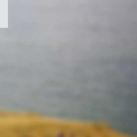
/
Symbole
du
gouvernement
du
Canada