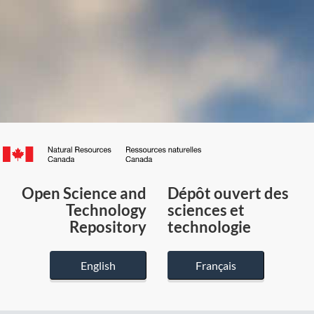
Canada.ca
/
Gouvernement
Open Science and
Dépôt ouvert des
du
Technology
sciences et
Canada
Repository
technologie
English
Français