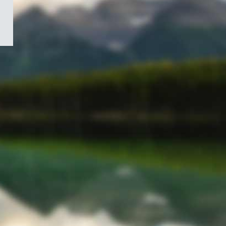
/
Symbole
du
gouvernement
du
Canada