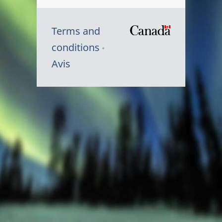
Terms and
/
conditions
Symbole
Avis
du
gouvernem
du
Canada