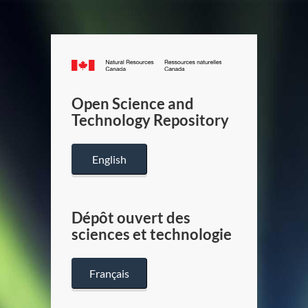
Canada.ca
/
Gouverneme
Open Science and
du
Technology Repository
Canada
English
Dépôt ouvert des
sciences et technologie
Français