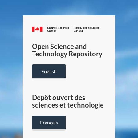
Canada.ca
/
Gouverneme
Open Science and
du
Technology Repository
Canada
English
Dépôt ouvert des
sciences et technologie
Français