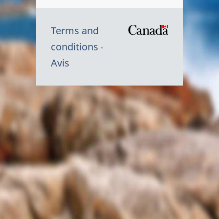
Terms and
/
conditions
Symbole
Avis
du
gouvernem
du
Canada