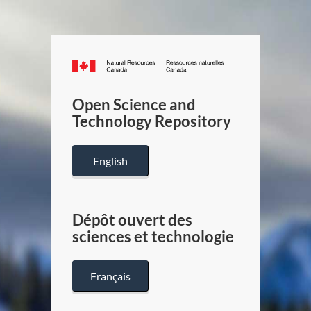
Canada.ca
/
Gouverneme
Open Science and
du
Technology Repository
Canada
English
Dépôt ouvert des
sciences et technologie
Français