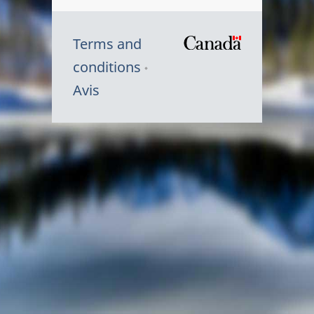
Terms and
/
conditions
Symbole
Avis
du
gouvernem
du
Canada