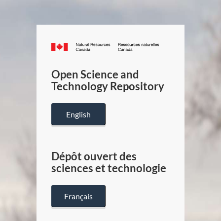
Canada.ca
/
Gouverneme
Open Science and
du
Technology Repository
Canada
English
Dépôt ouvert des
sciences et technologie
Français