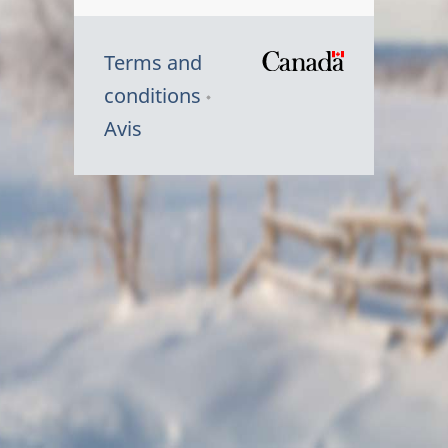
Terms and
/
conditions
Symbole
Avis
du
gouvernem
du
Canada