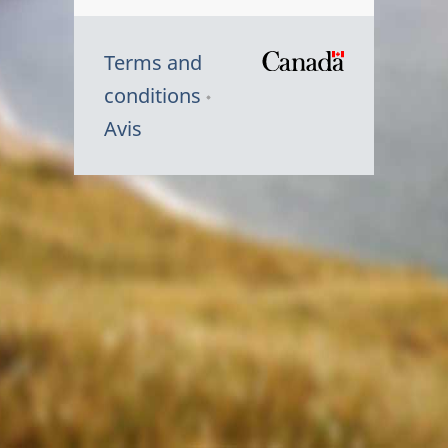
Terms and
/
conditions
Symbole
Avis
du
gouvernem
du
Canada