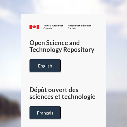
Canada.ca
/
Gouverneme
Open Science and
du
Technology Repository
Canada
English
Dépôt ouvert des
sciences et technologie
Français