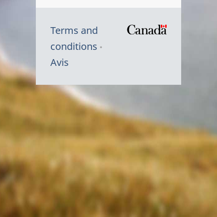
Terms and
/
conditions
Symbole
Avis
du
gouvernem
du
Canada