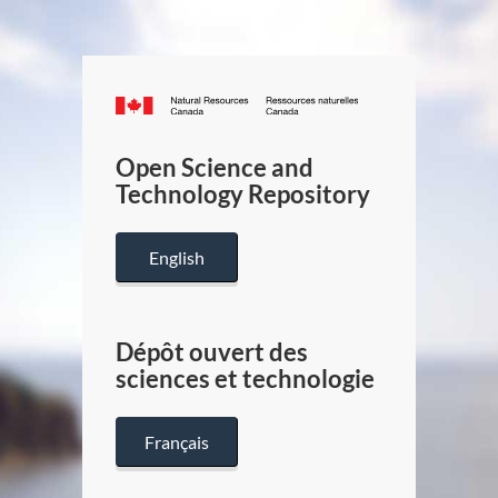
Canada.ca
/
Gouverneme
Open Science and
du
Technology Repository
Canada
English
Dépôt ouvert des
sciences et technologie
Français