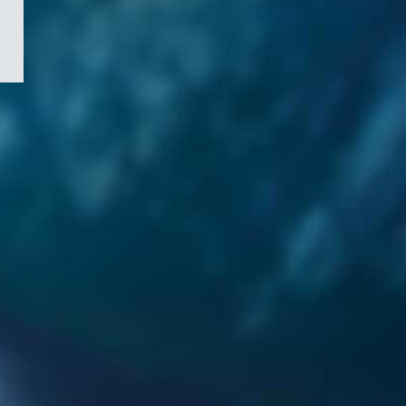
/
Symbole
du
gouvernement
du
Canada