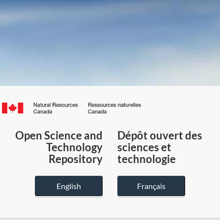
Canada.ca
/
Gouvernement
Open Science and
Dépôt ouvert des
du
Technology
sciences et
Canada
Repository
technologie
English
Français