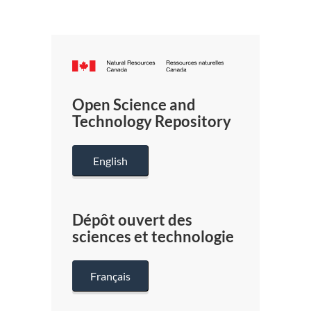
Canada.ca
/
Gouverneme
Open Science and
du
Technology Repository
Canada
English
Dépôt ouvert des
sciences et technologie
Français