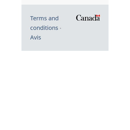
Terms and
/
conditions
Symbole
Avis
du
gouvernem
du
Canada