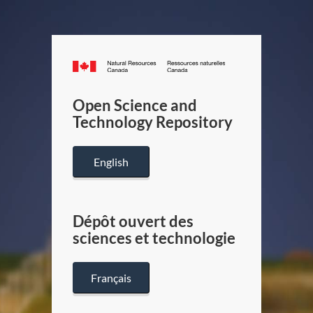
Canada.ca
/
Gouverneme
Open Science and
du
Technology Repository
Canada
English
Dépôt ouvert des
sciences et technologie
Français