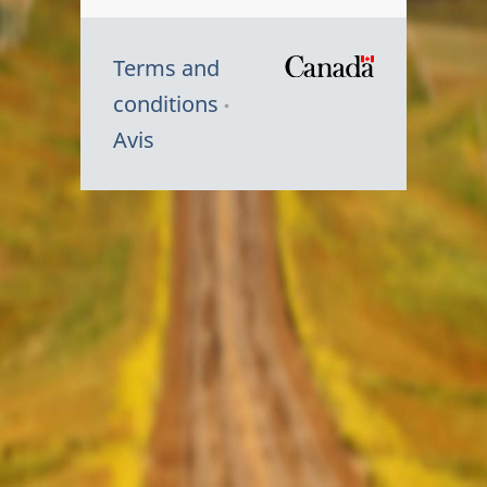
Terms and
/
conditions
Symbole
Avis
du
gouvernem
du
Canada