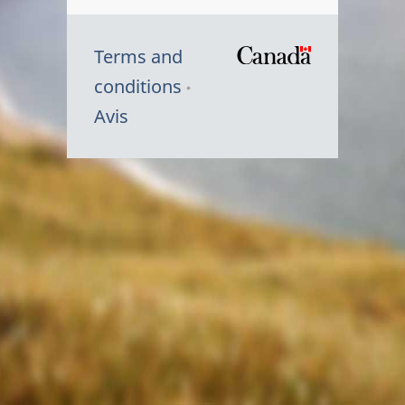
Terms and
/
conditions
Symbole
Avis
du
gouvernem
du
Canada