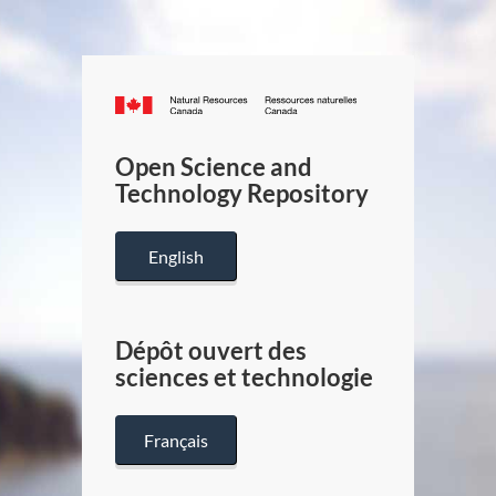
Canada.ca
/
Gouverneme
Open Science and
du
Technology Repository
Canada
English
Dépôt ouvert des
sciences et technologie
Français