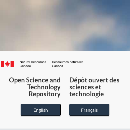
Canada.ca
/
Gouvernement
Open Science and
Dépôt ouvert des
du
Technology
sciences et
Canada
Repository
technologie
English
Français