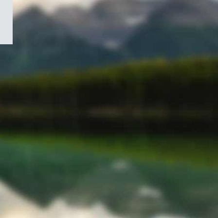
/
Symbole
du
gouvernement
du
Canada