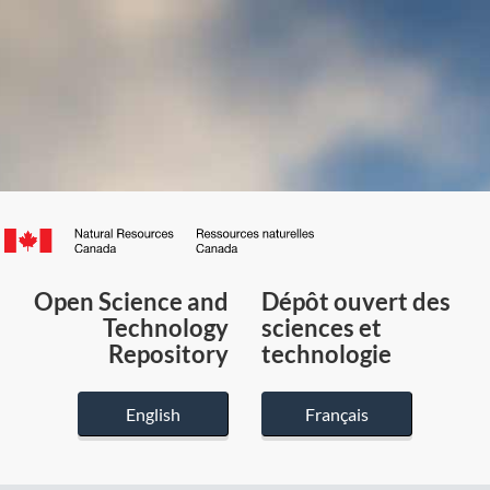
Canada.ca
/
Gouvernement
Open Science and
Dépôt ouvert des
du
Technology
sciences et
Canada
Repository
technologie
English
Français