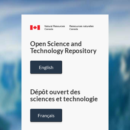
Canada.ca
/
Gouverneme
Open Science and
du
Technology Repository
Canada
English
Dépôt ouvert des
sciences et technologie
Français