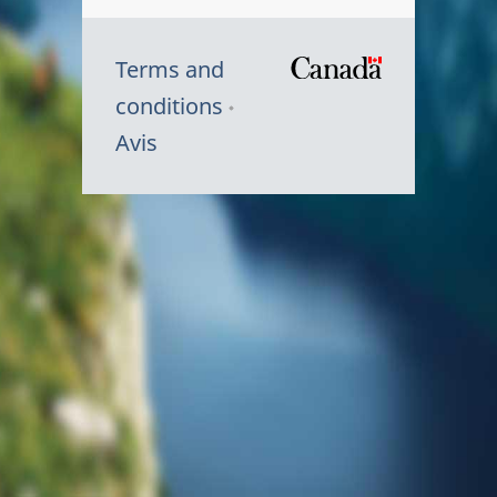
Terms and
/
conditions
Symbole
Avis
du
gouvernem
du
Canada