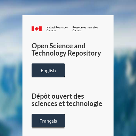
Canada.ca
/
Gouverneme
Open Science and
du
Technology Repository
Canada
English
Dépôt ouvert des
sciences et technologie
Français