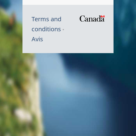
Terms and
/
conditions
Symbole
Avis
du
gouvernem
du
Canada