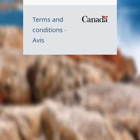
Terms and
/
conditions
Symbole
Avis
du
gouvernem
du
Canada