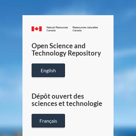
Canada.ca
/
Gouverneme
Open Science and
du
Technology Repository
Canada
English
Dépôt ouvert des
sciences et technologie
Français