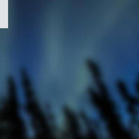
/
Symbole
du
gouvernement
du
Canada