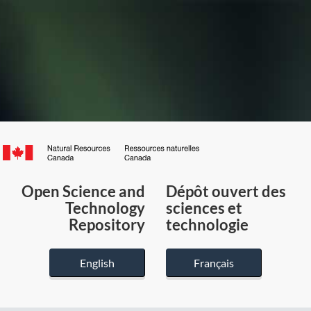
Canada.ca
/
Gouvernement
Open Science and
Dépôt ouvert des
du
Technology
sciences et
Canada
Repository
technologie
English
Français