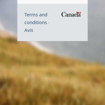
Terms and
/
conditions
Symbole
Avis
du
gouvernem
du
Canada