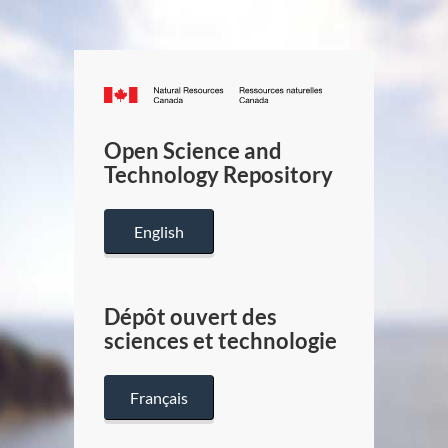
Canada.ca
/
Gouverneme
Open Science and
du
Technology Repository
Canada
English
Dépôt ouvert des
sciences et technologie
Français