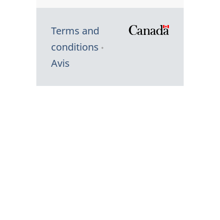
Terms and
/
conditions
Symbole
Avis
du
gouvernem
du
Canada