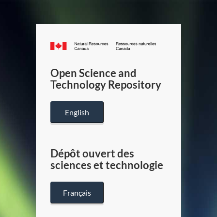
Canada.ca
/
Gouverneme
Open Science and
du
Technology Repository
Canada
English
Dépôt ouvert des
sciences et technologie
Français