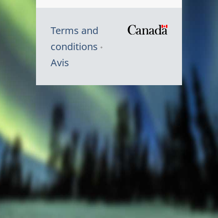
Terms and
/
conditions
Symbole
Avis
du
gouvernem
du
Canada