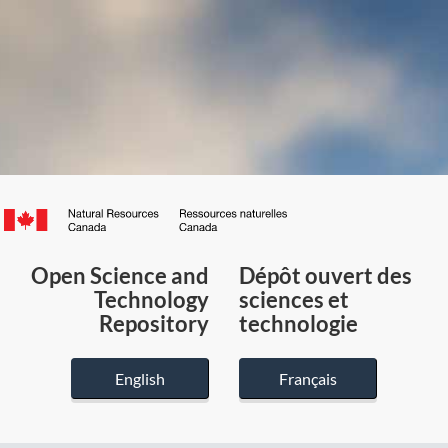
Canada.ca
/
Gouvernement
Open Science and
Dépôt ouvert des
du
Technology
sciences et
Canada
Repository
technologie
English
Français