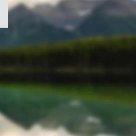
/
Symbole
du
gouvernement
du
Canada