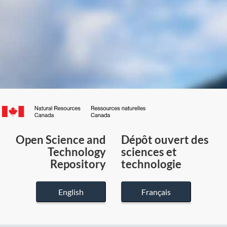
Canada.ca
/
Gouvernement
Open Science and
Dépôt ouvert des
du
Technology
sciences et
Canada
Repository
technologie
English
Français