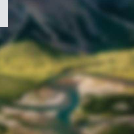
/
Symbole
du
gouvernement
du
Canada