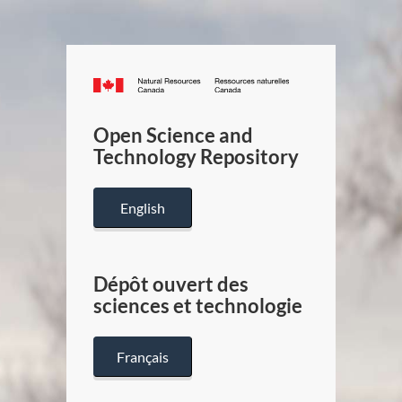
Canada.ca
/
Gouverneme
Open Science and
du
Technology Repository
Canada
English
Dépôt ouvert des
sciences et technologie
Français