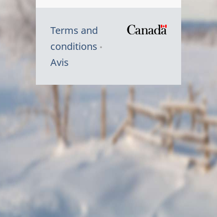
Terms and
/
conditions
Symbole
Avis
du
gouvernem
du
Canada