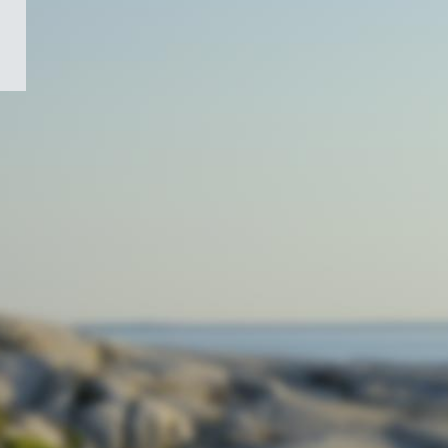
/
Symbole
du
gouvernement
du
Canada