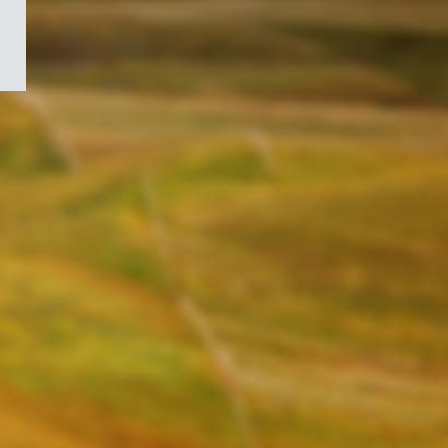
/
Symbole
du
gouvernement
du
Canada