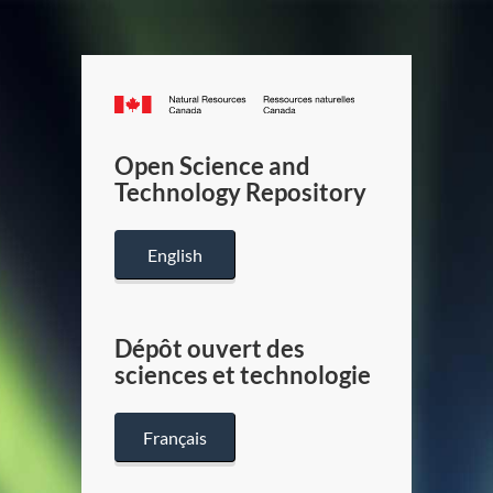
Canada.ca
/
Gouverneme
Open Science and
du
Technology Repository
Canada
English
Dépôt ouvert des
sciences et technologie
Français