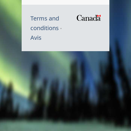
Terms and
/
conditions
Symbole
Avis
du
gouvernem
du
Canada