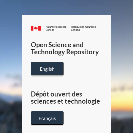
Canada.ca
/
Gouverneme
Open Science and
du
Technology Repository
Canada
English
Dépôt ouvert des
sciences et technologie
Français