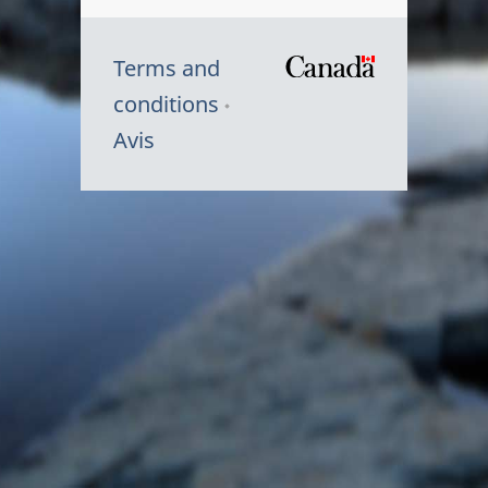
Terms and
/
conditions
Symbole
Avis
du
gouvernem
du
Canada