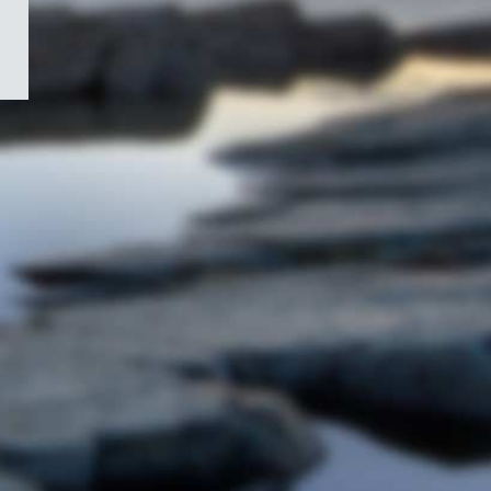
/
Symbole
du
gouvernement
du
Canada