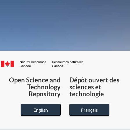
Canada.ca
/
Gouvernement
Open Science and
Dépôt ouvert des
du
Technology
sciences et
Canada
Repository
technologie
English
Français