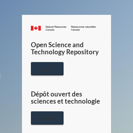
Canada.ca
/
Gouverneme
Open Science and
du
Technology Repository
Canada
English
Dépôt ouvert des
sciences et technologie
Français