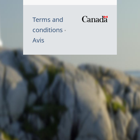
Terms and
/
conditions
Symbole
Avis
du
gouvernem
du
Canada