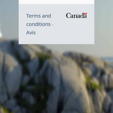
Terms and
/
conditions
Symbole
Avis
du
gouvernem
du
Canada