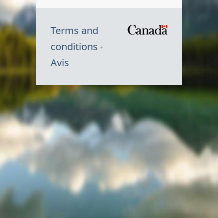
Terms and
/
conditions
Symbole
Avis
du
gouvernem
du
Canada