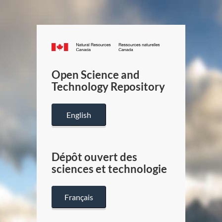
Canada.ca
/
Gouverneme
Open Science and
du
Technology Repository
Canada
English
Dépôt ouvert des
sciences et technologie
Français