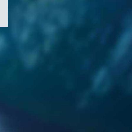
/
Symbole
du
gouvernement
du
Canada