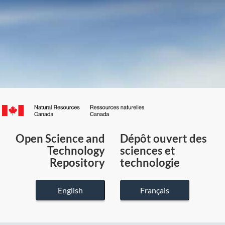
Canada.ca
/
Gouvernement
Open Science and
Dépôt ouvert des
du
Technology
sciences et
Canada
Repository
technologie
English
Français