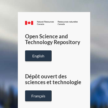
Canada.ca
/
Gouverneme
Open Science and
du
Technology Repository
Canada
English
Dépôt ouvert des
sciences et technologie
Français