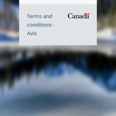
Terms and
/
conditions
Symbole
Avis
du
gouvernem
du
Canada