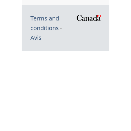
Terms and
/
conditions
Symbole
Avis
du
gouvernem
du
Canada