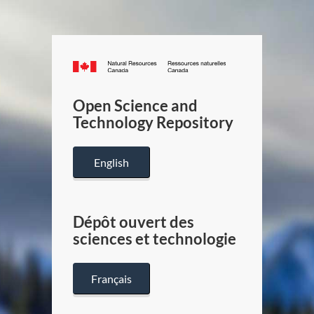
Canada.ca
/
Gouverneme
Open Science and
du
Technology Repository
Canada
English
Dépôt ouvert des
sciences et technologie
Français