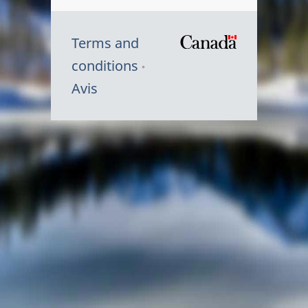
Terms and
/
conditions
Symbole
Avis
du
gouvernem
du
Canada