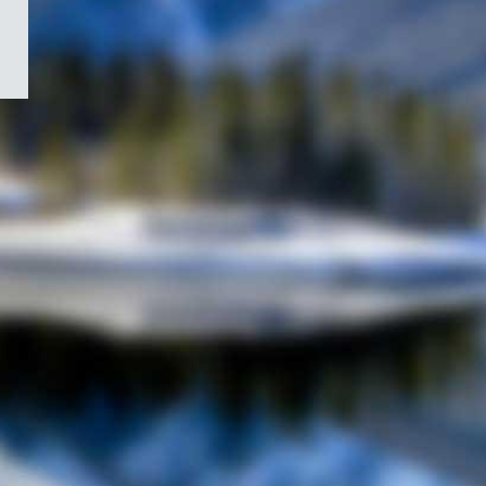
/
Symbole
du
gouvernement
du
Canada