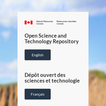
Canada.ca
/
Gouverneme
Open Science and
du
Technology Repository
Canada
English
Dépôt ouvert des
sciences et technologie
Français