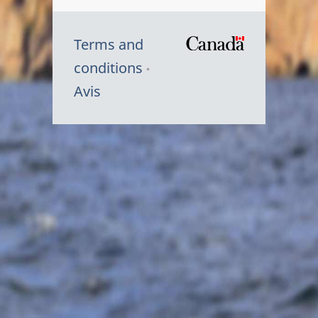
Terms and
/
conditions
Symbole
Avis
du
gouvernem
du
Canada