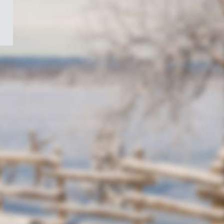
/
Symbole
du
gouvernement
du
Canada