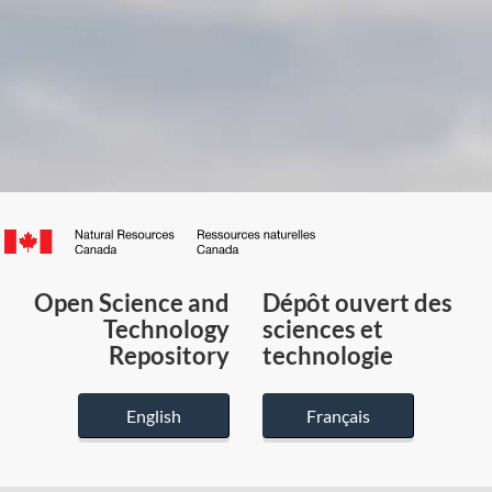
Canada.ca
/
Gouvernement
Open Science and
Dépôt ouvert des
du
Technology
sciences et
Canada
Repository
technologie
English
Français