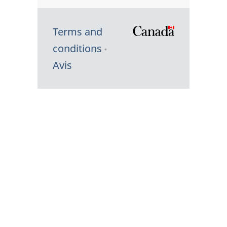
Terms and
/
conditions
Symbole
Avis
du
gouvernem
du
Canada