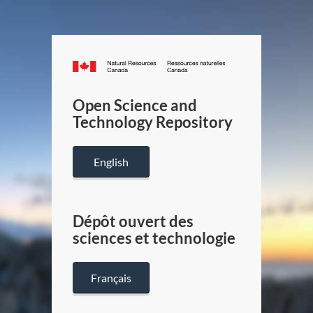
Canada.ca
/
Gouverneme
Open Science and
du
Technology Repository
Canada
English
Dépôt ouvert des
sciences et technologie
Français