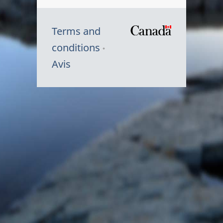
Terms and
/
conditions
Symbole
Avis
du
gouvernem
du
Canada