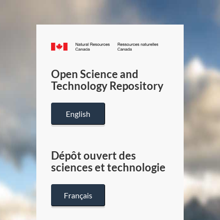
Canada.ca
/
Gouverneme
Open Science and
du
Technology Repository
Canada
English
Dépôt ouvert des
sciences et technologie
Français