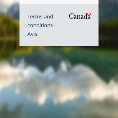
Terms and
/
conditions
Symbole
Avis
du
gouvernem
du
Canada