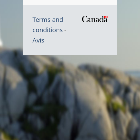
Terms and
/
conditions
Symbole
Avis
du
gouvernem
du
Canada