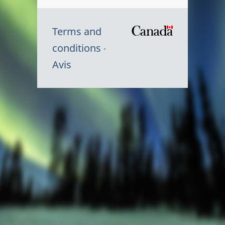
Terms and
/
conditions
Symbole
Avis
du
gouvernem
du
Canada