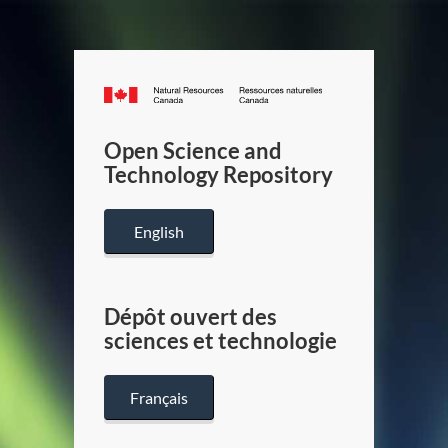
Canada.ca
/
Gouverneme
Open Science and
du
Technology Repository
Canada
English
Dépôt ouvert des
sciences et technologie
Français