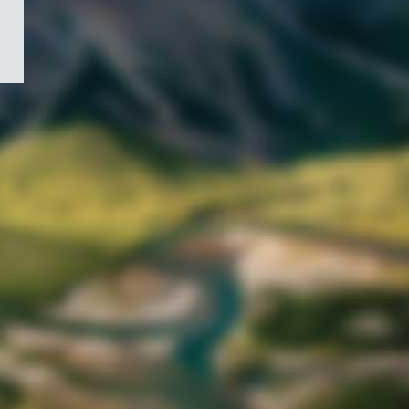
/
Symbole
du
gouvernement
du
Canada