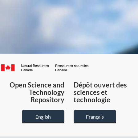
Canada.ca
/
Gouvernement
Open Science and
Dépôt ouvert des
du
Technology
sciences et
Canada
Repository
technologie
English
Français